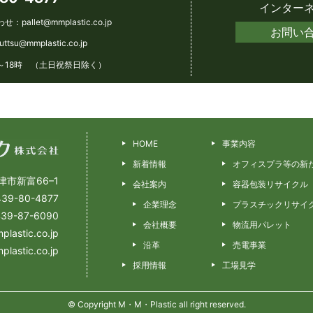
インター
わせ：
pallet@mmplastic.co.jp
お問い
futtsu@mmplastic.co.jp
～18時 （土日祝祭日除く）
HOME
事業内容
新着情報
オフィスプラ等の新
津市新富66–1
会社案内
容器包装リサイクル
39-80-4877
企業理念
プラスチックリサイ
39-87-6090
会社概要
物流用パレット
tic.co.jp
沿革
売電事業
tic.co.jp
採用情報
工場見学
© Copyright M・M・Plastic all right reserved.