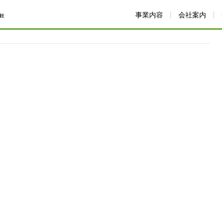
事業内容
会社案内
組み
sdg_icon_09_ja